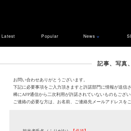
Latest
Popular
News
S
∨
記事、写真
お問い合わせありがとうございます。
下記に必要事項をご入力頂きますと許諾部門に情報が送信
稀にAFP通信から二次利用が許諾されていないものもござ
ご連絡の必要な方は、お名前、ご連絡先メールアドレスを