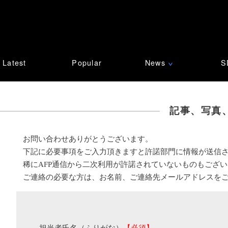
Latest
Popular
News
S
∨
記事、写真
お問い合わせありがとうございます。
下記に必要事項をご入力頂きますと許諾部門に情報が送信
稀にAFP通信から二次利用が許諾されていないものもござ
ご連絡の必要な方は、お名前、ご連絡先メールアドレスを