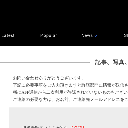
Latest
Popular
News
S
∨
記事、写真
お問い合わせありがとうございます。
下記に必要事項をご入力頂きますと許諾部門に情報が送信
稀にAFP通信から二次利用が許諾されていないものもござ
ご連絡の必要な方は、お名前、ご連絡先メールアドレスを