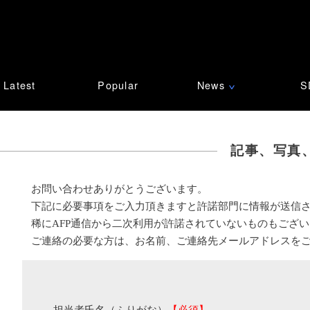
Latest
Popular
News
S
∨
記事、写真
お問い合わせありがとうございます。
下記に必要事項をご入力頂きますと許諾部門に情報が送信
稀にAFP通信から二次利用が許諾されていないものもござ
ご連絡の必要な方は、お名前、ご連絡先メールアドレスを