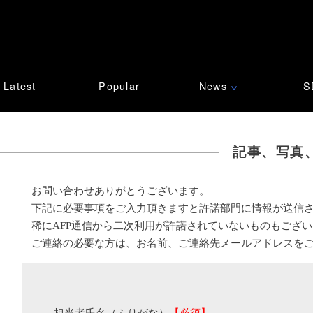
Latest
Popular
News
S
∨
記事、写真
お問い合わせありがとうございます。
下記に必要事項をご入力頂きますと許諾部門に情報が送信
稀にAFP通信から二次利用が許諾されていないものもござ
ご連絡の必要な方は、お名前、ご連絡先メールアドレスを