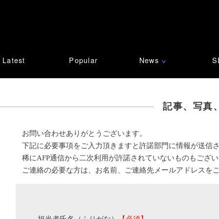
Latest
Popular
News
S
∨
記事、写真
お問い合わせありがとうございます。
下記に必要事項をご入力頂きますと許諾部門に情報が送信
稀にAFP通信から二次利用が許諾されていないものもござ
ご連絡の必要な方は、お名前、ご連絡先メールアドレスを