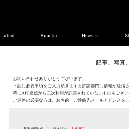
Latest
Popular
News
S
∨
記事、写真
お問い合わせありがとうございます。
下記に必要事項をご入力頂きますと許諾部門に情報が送信
稀にAFP通信から二次利用が許諾されていないものもござ
ご連絡の必要な方は、お名前、ご連絡先メールアドレスを