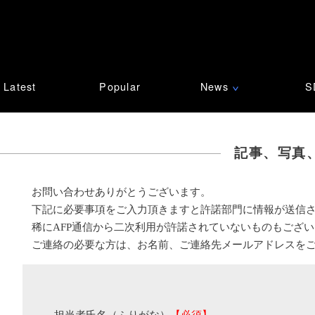
Latest
Popular
News
S
∨
記事、写真
お問い合わせありがとうございます。
下記に必要事項をご入力頂きますと許諾部門に情報が送信
稀にAFP通信から二次利用が許諾されていないものもござ
ご連絡の必要な方は、お名前、ご連絡先メールアドレスを