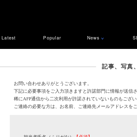
Latest
Popular
News
S
∨
記事、写真
お問い合わせありがとうございます。
下記に必要事項をご入力頂きますと許諾部門に情報が送信
稀にAFP通信から二次利用が許諾されていないものもござ
ご連絡の必要な方は、お名前、ご連絡先メールアドレスを