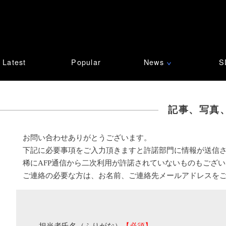
Latest
Popular
News
S
∨
記事、写真
お問い合わせありがとうございます。
下記に必要事項をご入力頂きますと許諾部門に情報が送信
稀にAFP通信から二次利用が許諾されていないものもござ
ご連絡の必要な方は、お名前、ご連絡先メールアドレスを