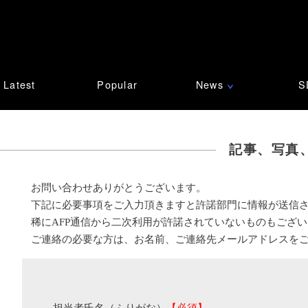
Latest
Popular
News
S
∨
記事、写真
お問い合わせありがとうございます。
下記に必要事項をご入力頂きますと許諾部門に情報が送信
稀にAFP通信から二次利用が許諾されていないものもござ
ご連絡の必要な方は、お名前、ご連絡先メールアドレスを