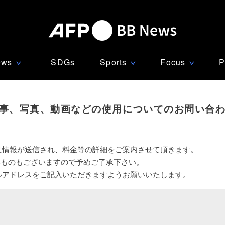
ews
SDGs
Sports
Focus
P
∨
∨
∨
事、写真、動画などの使用についてのお問い合
に情報が送信され、料金等の詳細をご案内させて頂きます。
いものもございますので予めご了承下さい。
ルアドレスをご記入いただきますようお願いいたします。