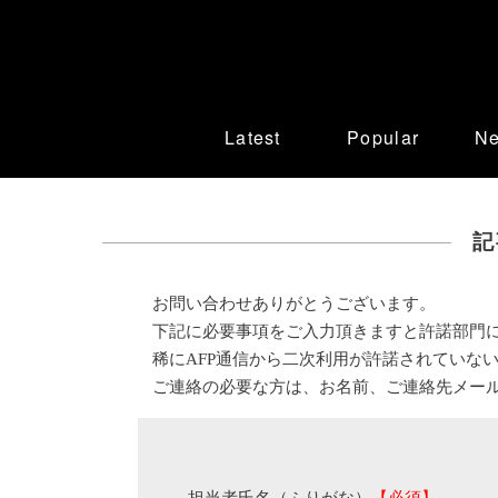
Latest
Popular
N
記
お問い合わせありがとうございます。
下記に必要事項をご入力頂きますと許諾部門
稀にAFP通信から二次利用が許諾されていな
ご連絡の必要な方は、お名前、ご連絡先メー