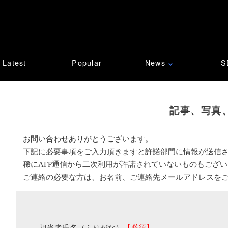
Latest
Popular
News
S
∨
記事、写真
お問い合わせありがとうございます。
下記に必要事項をご入力頂きますと許諾部門に情報が送信
稀にAFP通信から二次利用が許諾されていないものもござ
ご連絡の必要な方は、お名前、ご連絡先メールアドレスを