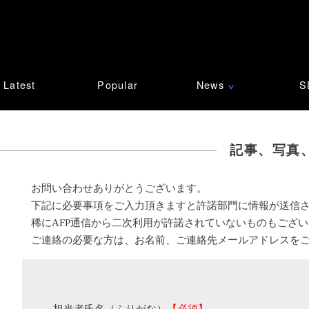
Latest
Popular
News
S
∨
記事、写真
お問い合わせありがとうございます。
下記に必要事項をご入力頂きますと許諾部門に情報が送信
稀にAFP通信から二次利用が許諾されていないものもござ
ご連絡の必要な方は、お名前、ご連絡先メールアドレスを