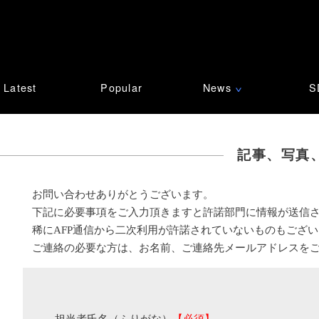
Latest
Popular
News
S
∨
記事、写真
お問い合わせありがとうございます。
下記に必要事項をご入力頂きますと許諾部門に情報が送信
稀にAFP通信から二次利用が許諾されていないものもござ
ご連絡の必要な方は、お名前、ご連絡先メールアドレスを