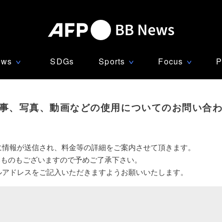
ews
SDGs
Sports
Focus
P
∨
∨
∨
事、写真、動画などの使用についてのお問い合
に情報が送信され、料金等の詳細をご案内させて頂きます。
いものもございますので予めご了承下さい。
ルアドレスをご記入いただきますようお願いいたします。