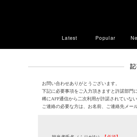
Latest
Popular
N
記
お問い合わせありがとうございます。
下記に必要事項をご入力頂きますと許諾部門
稀にAFP通信から二次利用が許諾されていな
ご連絡の必要な方は、お名前、ご連絡先メー