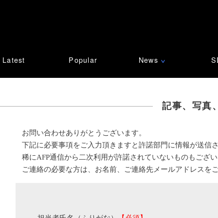
Latest
Popular
News
S
∨
記事、写真
お問い合わせありがとうございます。
下記に必要事項をご入力頂きますと許諾部門に情報が送信
稀にAFP通信から二次利用が許諾されていないものもござ
ご連絡の必要な方は、お名前、ご連絡先メールアドレスを