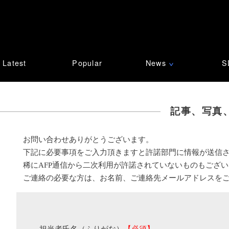
Latest
Popular
News
S
∨
記事、写真
お問い合わせありがとうございます。
下記に必要事項をご入力頂きますと許諾部門に情報が送信
稀にAFP通信から二次利用が許諾されていないものもござ
ご連絡の必要な方は、お名前、ご連絡先メールアドレスを