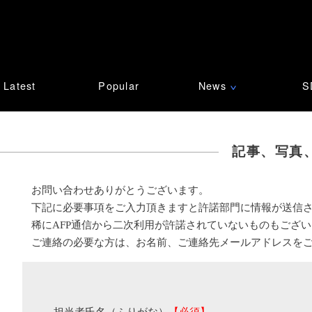
Latest
Popular
News
S
∨
記事、写真
お問い合わせありがとうございます。
下記に必要事項をご入力頂きますと許諾部門に情報が送信
稀にAFP通信から二次利用が許諾されていないものもござ
ご連絡の必要な方は、お名前、ご連絡先メールアドレスを