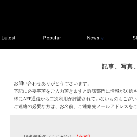
Latest
Popular
News
S
∨
記事、写真
お問い合わせありがとうございます。
下記に必要事項をご入力頂きますと許諾部門に情報が送信
稀にAFP通信から二次利用が許諾されていないものもござ
ご連絡の必要な方は、お名前、ご連絡先メールアドレスを