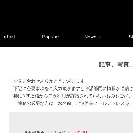
Latest
Popular
News
S
∨
記事、写真
お問い合わせありがとうございます。
下記に必要事項をご入力頂きますと許諾部門に情報が送信
稀にAFP通信から二次利用が許諾されていないものもござ
ご連絡の必要な方は、お名前、ご連絡先メールアドレスを