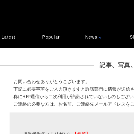
Latest
Popular
News
S
∨
記事、写真
お問い合わせありがとうございます。
下記に必要事項をご入力頂きますと許諾部門に情報が送信
稀にAFP通信から二次利用が許諾されていないものもござ
ご連絡の必要な方は、お名前、ご連絡先メールアドレスを