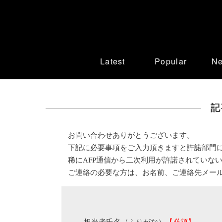
Latest
Popular
N
記
お問い合わせありがとうございます。
下記に必要事項をご入力頂きますと許諾部門
稀にAFP通信から二次利用が許諾されていな
ご連絡の必要な方は、お名前、ご連絡先メー