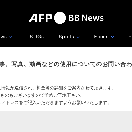
ews
SDGs
Sports
Focus
P
∨
∨
∨
事、写真、動画などの使用についてのお問い合
に情報が送信され、料金等の詳細をご案内させて頂きます。
いものもございますので予めご了承下さい。
ルアドレスをご記入いただきますようお願いいたします。