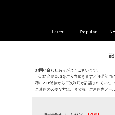
Latest
Popular
N
記
お問い合わせありがとうございます。
下記に必要事項をご入力頂きますと許諾部門
稀にAFP通信から二次利用が許諾されていな
ご連絡の必要な方は、お名前、ご連絡先メー