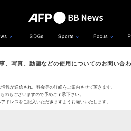
ews
SDGs
Sports
Focus
P
∨
∨
∨
事、写真、動画などの使用についてのお問い合
に情報が送信され、料金等の詳細をご案内させて頂きます。
いものもございますので予めご了承下さい。
ルアドレスをご記入いただきますようお願いいたします。