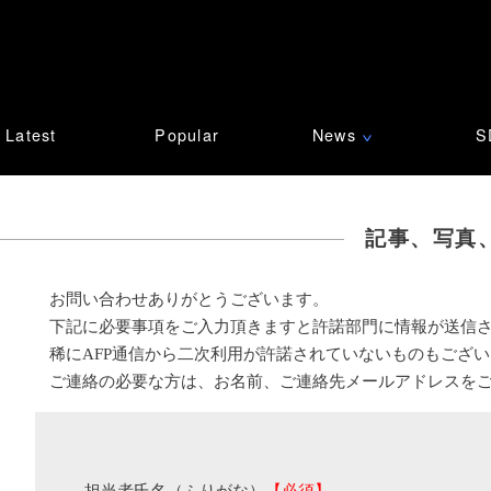
Latest
Popular
News
S
∨
記事、写真
お問い合わせありがとうございます。
下記に必要事項をご入力頂きますと許諾部門に情報が送信
稀にAFP通信から二次利用が許諾されていないものもござ
ご連絡の必要な方は、お名前、ご連絡先メールアドレスを