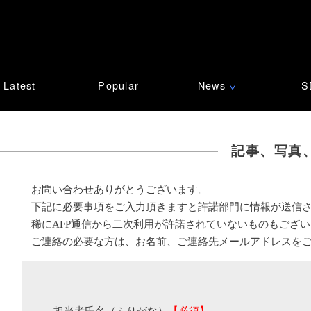
Latest
Popular
News
S
∨
記事、写真
お問い合わせありがとうございます。
下記に必要事項をご入力頂きますと許諾部門に情報が送信
稀にAFP通信から二次利用が許諾されていないものもござ
ご連絡の必要な方は、お名前、ご連絡先メールアドレスを