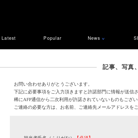
Latest
Popular
News
S
∨
記事、写真
お問い合わせありがとうございます。
下記に必要事項をご入力頂きますと許諾部門に情報が送信
稀にAFP通信から二次利用が許諾されていないものもござ
ご連絡の必要な方は、お名前、ご連絡先メールアドレスを