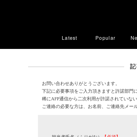
Latest
Popular
N
記
お問い合わせありがとうございます。
下記に必要事項をご入力頂きますと許諾部門
稀にAFP通信から二次利用が許諾されていな
ご連絡の必要な方は、お名前、ご連絡先メー