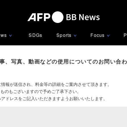
ews
SDGs
Sports
Focus
P
∨
∨
∨
事、写真、動画などの使用についてのお問い合
に情報が送信され、料金等の詳細をご案内させて頂きます。
いものもございますので予めご了承下さい。
ルアドレスをご記入いただきますようお願いいたします。