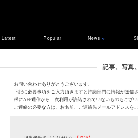
Latest
Popular
News
S
∨
記事、写真
お問い合わせありがとうございます。
下記に必要事項をご入力頂きますと許諾部門に情報が送信
稀にAFP通信から二次利用が許諾されていないものもござ
ご連絡の必要な方は、お名前、ご連絡先メールアドレスを