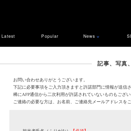
Latest
Popular
News
S
∨
記事、写真
お問い合わせありがとうございます。
下記に必要事項をご入力頂きますと許諾部門に情報が送信
稀にAFP通信から二次利用が許諾されていないものもござ
ご連絡の必要な方は、お名前、ご連絡先メールアドレスを