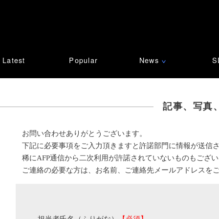
Latest
Popular
News
S
∨
記事、写真
お問い合わせありがとうございます。
下記に必要事項をご入力頂きますと許諾部門に情報が送信
稀にAFP通信から二次利用が許諾されていないものもござ
ご連絡の必要な方は、お名前、ご連絡先メールアドレスを