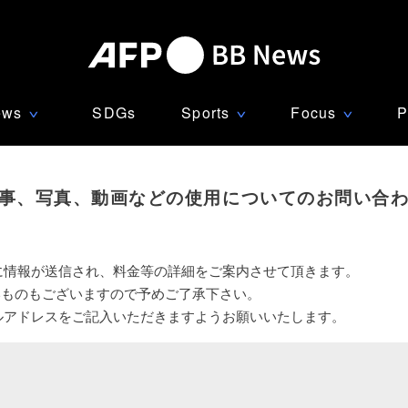
ews
SDGs
Sports
Focus
P
∨
∨
∨
事、写真、動画などの使用についてのお問い合
に情報が送信され、料金等の詳細をご案内させて頂きます。
いものもございますので予めご了承下さい。
ルアドレスをご記入いただきますようお願いいたします。