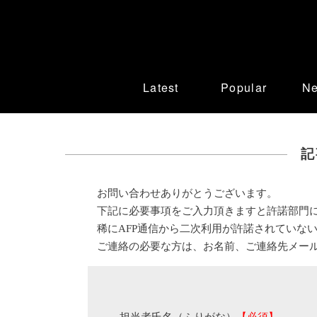
Latest
Popular
N
記
お問い合わせありがとうございます。
下記に必要事項をご入力頂きますと許諾部門
稀にAFP通信から二次利用が許諾されていな
ご連絡の必要な方は、お名前、ご連絡先メー