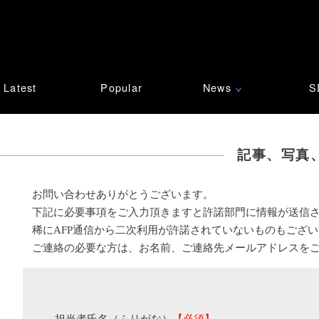
Latest
Popular
News
S
∨
記事、写真
お問い合わせありがとうございます。
下記に必要事項をご入力頂きますと許諾部門に情報が送信
稀にAFP通信から二次利用が許諾されていないものもござ
ご連絡の必要な方は、お名前、ご連絡先メールアドレスを