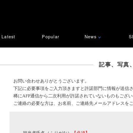
Latest
Popular
News
S
∨
記事、写真
お問い合わせありがとうございます。
下記に必要事項をご入力頂きますと許諾部門に情報が送信
稀にAFP通信から二次利用が許諾されていないものもござ
ご連絡の必要な方は、お名前、ご連絡先メールアドレスを