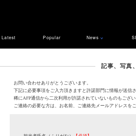
Latest
Popular
News
S
∨
記事、写真
お問い合わせありがとうございます。
下記に必要事項をご入力頂きますと許諾部門に情報が送信
稀にAFP通信から二次利用が許諾されていないものもござ
ご連絡の必要な方は、お名前、ご連絡先メールアドレスを