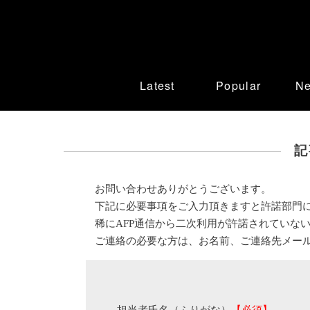
Latest
Popular
N
記
お問い合わせありがとうございます。
下記に必要事項をご入力頂きますと許諾部門
稀にAFP通信から二次利用が許諾されていな
ご連絡の必要な方は、お名前、ご連絡先メー