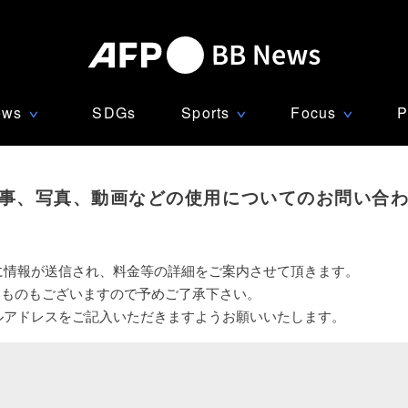
ews
SDGs
Sports
Focus
P
∨
∨
∨
事、写真、動画などの使用についてのお問い合
に情報が送信され、料金等の詳細をご案内させて頂きます。
いものもございますので予めご了承下さい。
ルアドレスをご記入いただきますようお願いいたします。