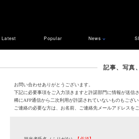
Latest
Popular
News
S
∨
記事、写真
お問い合わせありがとうございます。
下記に必要事項をご入力頂きますと許諾部門に情報が送信
稀にAFP通信から二次利用が許諾されていないものもござ
ご連絡の必要な方は、お名前、ご連絡先メールアドレスを