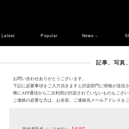
Latest
Popular
News
S
∨
記事、写真
お問い合わせありがとうございます。
下記に必要事項をご入力頂きますと許諾部門に情報が送信
稀にAFP通信から二次利用が許諾されていないものもござ
ご連絡の必要な方は、お名前、ご連絡先メールアドレスを