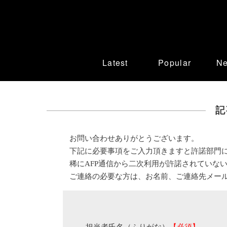
Latest
Popular
N
記
お問い合わせありがとうございます。
下記に必要事項をご入力頂きますと許諾部門
稀にAFP通信から二次利用が許諾されていな
ご連絡の必要な方は、お名前、ご連絡先メー