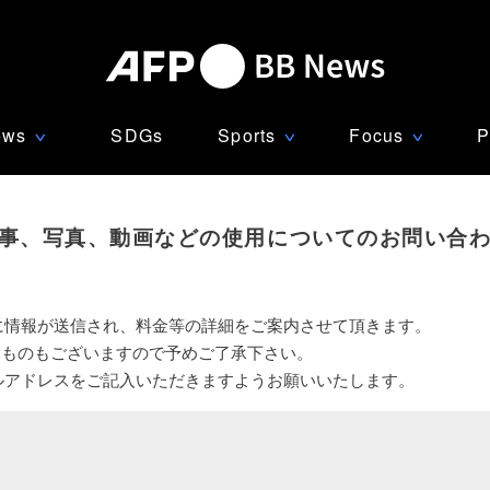
ews
SDGs
Sports
Focus
P
∨
∨
∨
事、写真、動画などの使用についてのお問い合
に情報が送信され、料金等の詳細をご案内させて頂きます。
いものもございますので予めご了承下さい。
ルアドレスをご記入いただきますようお願いいたします。