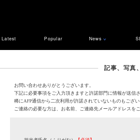
Latest
Popular
News
S
∨
記事、写真
お問い合わせありがとうございます。
下記に必要事項をご入力頂きますと許諾部門に情報が送信
稀にAFP通信から二次利用が許諾されていないものもござ
ご連絡の必要な方は、お名前、ご連絡先メールアドレスを