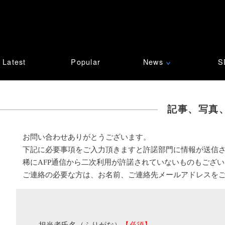
Latest
Popular
News
S
∨
記事、写真
お問い合わせありがとうございます。
下記に必要事項をご入力頂きますと許諾部門に情報が送信
稀にAFP通信から二次利用が許諾されていないものもござ
ご連絡の必要な方は、お名前、ご連絡先メールアドレスを