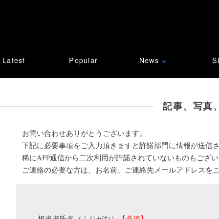
Latest
Popular
News
S
∨
記事、写真
お問い合わせありがとうございます。
下記に必要事項をご入力頂きますと許諾部門に情報が送信
稀にAFP通信から二次利用が許諾されていないものもござ
ご連絡の必要な方は、お名前、ご連絡先メールアドレスを