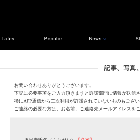
Latest
Popular
News
S
∨
記事、写真
お問い合わせありがとうございます。
下記に必要事項をご入力頂きますと許諾部門に情報が送信
稀にAFP通信から二次利用が許諾されていないものもござ
ご連絡の必要な方は、お名前、ご連絡先メールアドレスを