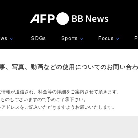
ews
SDGs
Sports
Focus
P
∨
∨
∨
事、写真、動画などの使用についてのお問い合
に情報が送信され、料金等の詳細をご案内させて頂きます。
いものもございますので予めご了承下さい。
ルアドレスをご記入いただきますようお願いいたします。