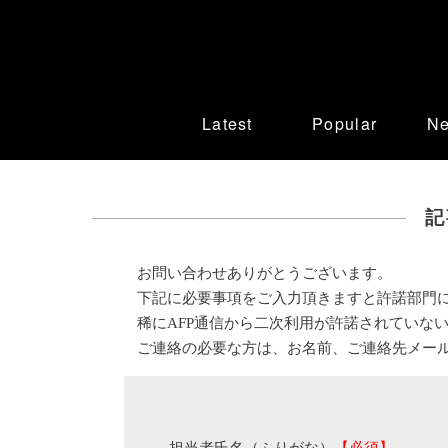
Latest
Popular
N
記
お問い合わせありがとうございます。
下記に必要事項をご入力頂きますと許諾部門
稀にAFP通信から二次利用が許諾されていな
ご連絡の必要な方は、お名前、ご連絡先メー