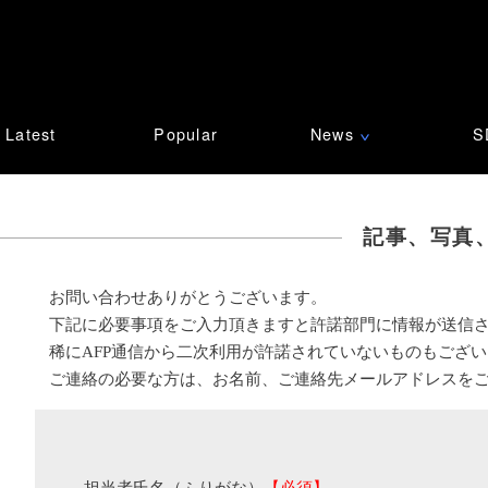
Latest
Popular
News
S
∨
記事、写真
お問い合わせありがとうございます。
下記に必要事項をご入力頂きますと許諾部門に情報が送信
稀にAFP通信から二次利用が許諾されていないものもござ
ご連絡の必要な方は、お名前、ご連絡先メールアドレスを