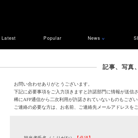
Latest
Popular
News
S
∨
記事、写真
お問い合わせありがとうございます。
下記に必要事項をご入力頂きますと許諾部門に情報が送信
稀にAFP通信から二次利用が許諾されていないものもござ
ご連絡の必要な方は、お名前、ご連絡先メールアドレスを