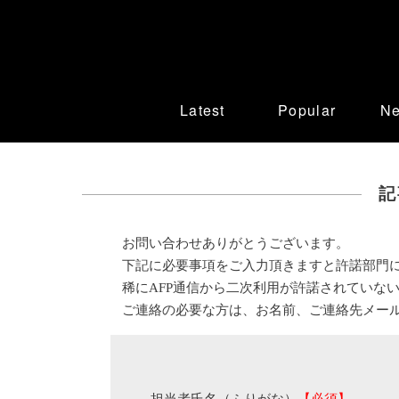
Latest
Popular
N
記
お問い合わせありがとうございます。
下記に必要事項をご入力頂きますと許諾部門
稀にAFP通信から二次利用が許諾されていな
ご連絡の必要な方は、お名前、ご連絡先メー