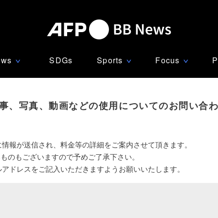
ews
SDGs
Sports
Focus
P
∨
∨
∨
事、写真、動画などの使用についてのお問い合
に情報が送信され、料金等の詳細をご案内させて頂きます。
いものもございますので予めご了承下さい。
ルアドレスをご記入いただきますようお願いいたします。