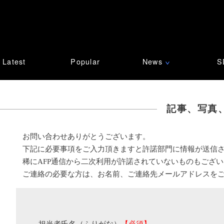
Latest
Popular
News
S
∨
記事、写真
お問い合わせありがとうございます。
下記に必要事項をご入力頂きますと許諾部門に情報が送信
稀にAFP通信から二次利用が許諾されていないものもござ
ご連絡の必要な方は、お名前、ご連絡先メールアドレスを