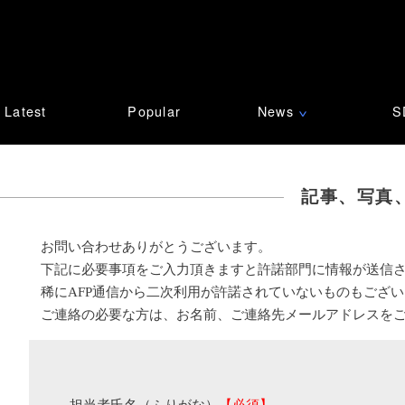
Latest
Popular
News
S
∨
記事、写真
お問い合わせありがとうございます。
下記に必要事項をご入力頂きますと許諾部門に情報が送信
稀にAFP通信から二次利用が許諾されていないものもござ
ご連絡の必要な方は、お名前、ご連絡先メールアドレスを