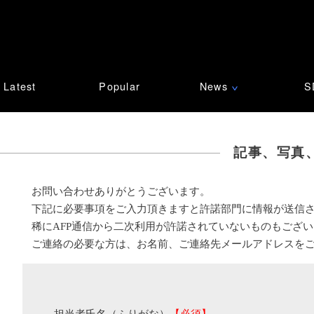
Latest
Popular
News
S
∨
記事、写真
お問い合わせありがとうございます。
下記に必要事項をご入力頂きますと許諾部門に情報が送信
稀にAFP通信から二次利用が許諾されていないものもござ
ご連絡の必要な方は、お名前、ご連絡先メールアドレスを